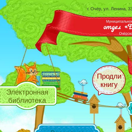
г. Очёр, ул. Ленина, 3
Муниципальное
отдел «Д
Очёрск
Продли
книгу
Электронная
библиотека