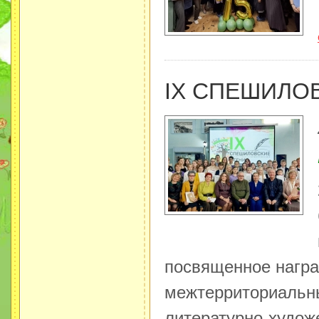
IX СПЕШИЛО
посвященное награ
межтерриториальн
литературно-худож