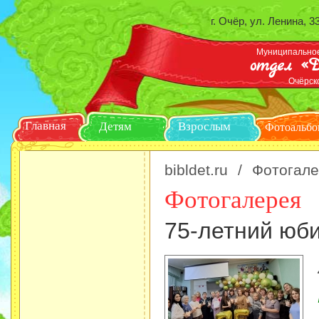
г. Очёр, ул. Ленина, 3
Муниципальное
отдел «Д
Очёрск
Главная
Детям
Взрослым
Ф
bibldet.ru
/
Фотогале
Фотогалерея
75-летний юб