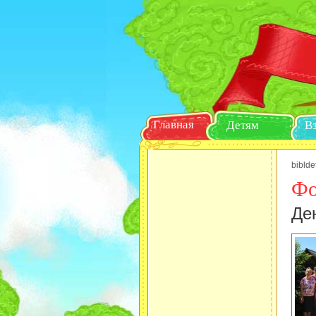
Главная
Детям
biblde
Фо
Де