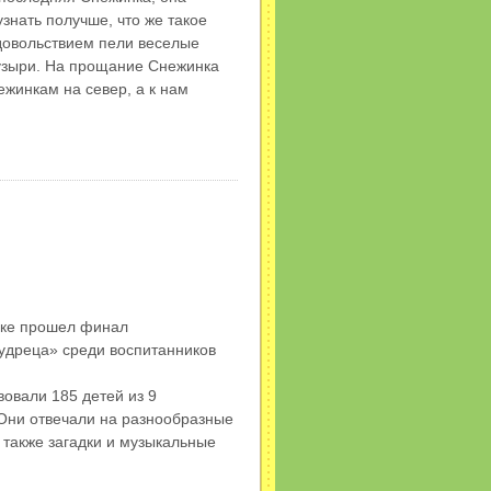
узнать получше, что же такое
довольствием пели веселые
пузыри. На прощание Снежинка
ежинкам на север, а к нам
еке прошел финал
удреца» среди воспитанников
вовали 185 детей из 9
 Они отвечали на разнообразные
 также загадки и музыкальные