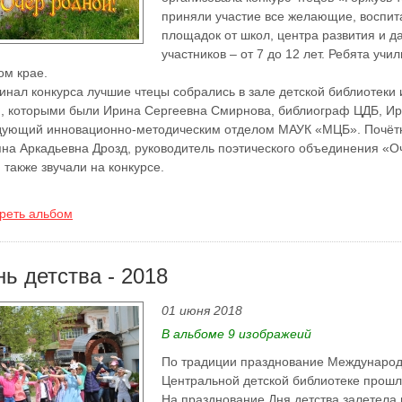
приняли участие все желающие, воспит
площадок от школ, центра развития и да
участников – от 7 до 12 лет. Ребята учи
ом крае.
инал конкурса лучшие чтецы собрались в зале детской библиотеки 
, которыми были Ирина Сергеевна Смирнова, библиограф ЦДБ, Ир
дующий инновационно-методическим отделом МАУК «МЦБ». Почётн
яна Аркадьевна Дрозд, руководитель поэтического объединения «Оч
 также звучали на конкурсе.
реть альбом
нь детства - 2018
01 июня 2018
В альбоме 9 изображеий
По традиции празднование Международ
Центральной детской библиотеке прошл
На празднование Дня детства залетела