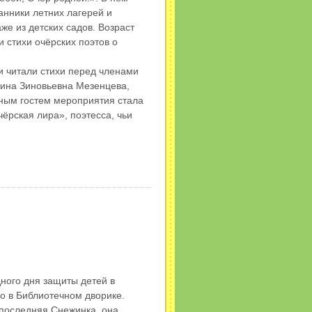
анники летних лагерей и
же из детских садов. Возраст
ли стихи очёрских поэтов о
и читали стихи перед членами
ина Зиновьевна Мезенцева,
ым гостем мероприятия стала
ёрская лира», поэтесса, чьи
ного дня защиты детей в
о в Библиотечном дворике.
 последняя Снежинка, она