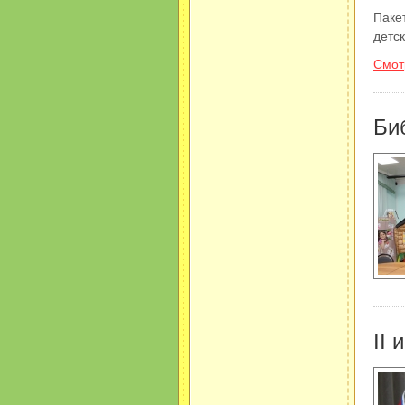
Паке
детс
Смот
Би
II