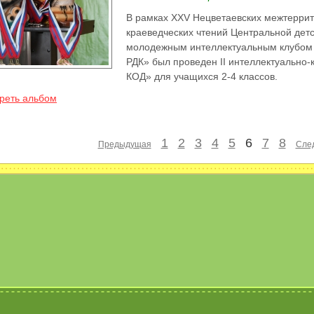
В рамках XXV Нецветаевских межтеррит
краеведческих чтений Центральной детс
молодежным интеллектуальным клубом
РДК» был проведен II интеллектуально
КОД» для учащихся 2-4 классов.
реть альбом
1
2
3
4
5
6
7
8
Предыдущая
Сле