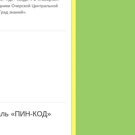
удники Очерской Центральной
Град знаний».
валь «ПИН-КОД»