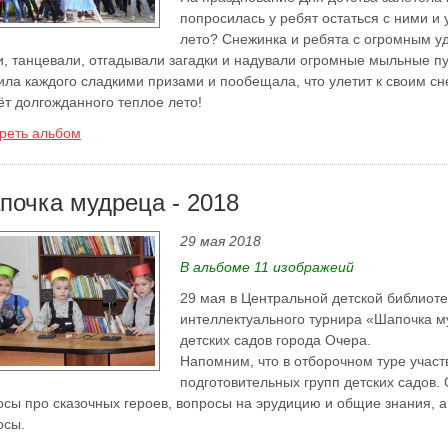
попросилась у ребят остаться с ними и 
лето? Снежинка и ребята с огромным у
и, танцевали, отгадывали загадки и надували огромные мыльные 
ила каждого сладкими призами и пообещала, что улетит к своим сн
ёт долгожданного теплое лето!
реть альбом
почка мудреца - 2018
29 мая 2018
В альбоме 11 изображеий
29 мая в Центральной детской библиот
интеллектуального турнира «Шапочка м
детских садов города Очера.
Напомним, что в отборочном туре участ
подготовительных групп детских садов.
осы про сказочных героев, вопросы на эрудицию и общие знания, а
осы.