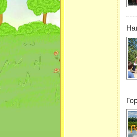
На
Го