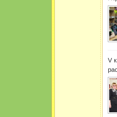
V 
ра