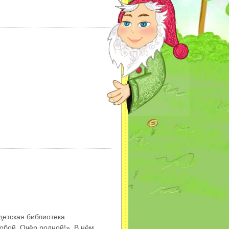
детская библиотека
тобой, Очёр родной!». В нём