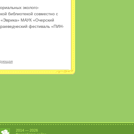
ориальных эколого-
кой библиотекой совместно с
 «Эврика» МАУК «Очерский
-краеведческий фестиваль «ПИН-
дующая
2014 — 2026