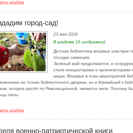
реть альбом
здадим город-сад!
23 мая 2018
В альбоме 15 изображеий
Детская библиотека впервые участвует в
посадке саженцев.
Зелёный май продолжается, и сотрудни
стали инициаторами и организаторами 
акции. Впервые в план мероприятий би
зеленению не только библиотечного дворика, но и ближайшей к биб
вом, которое растёт по Революционной, является липа. Поэтому 
нцы липы.
реть альбом
деля военно-патриотической книги