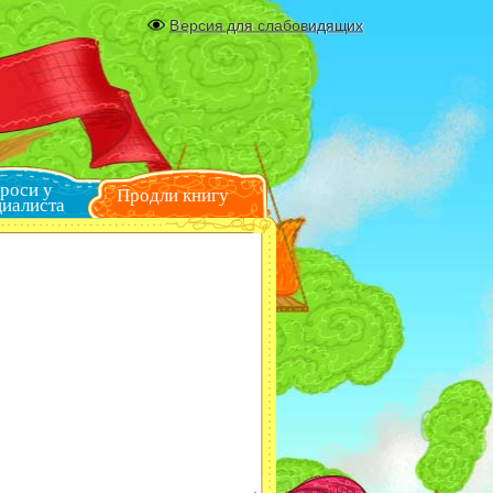
Версия для слабовидящих
Спроси у
Продли книгу
специалиста