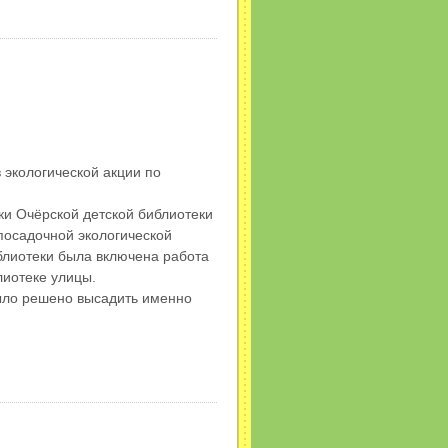
 экологической акции по
ки Очёрской детской библиотеки
посадочной экологической
блиотеки была включена работа
лиотеке улицы.
было решено высадить именно