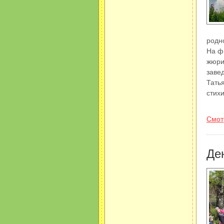
родн
На ф
жюри
заве
Тать
стихи
Смот
Де