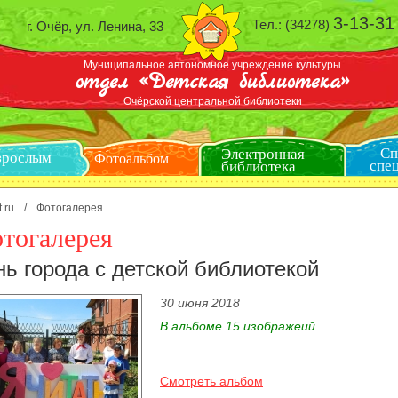
3-13-31
Тел.: (34278)
г. Очёр, ул. Ленина, 33
Муниципальное автономное учреждение культуры
отдел «Детская библиотека»
Очёрской центральной библиотеки
Электронная
Взрослым
библиотека
Фотоальбом
t.ru
/
Фотогалерея
тогалерея
нь города с детской библиотекой
30 июня 2018
В альбоме 15 изображеий
Смотреть альбом