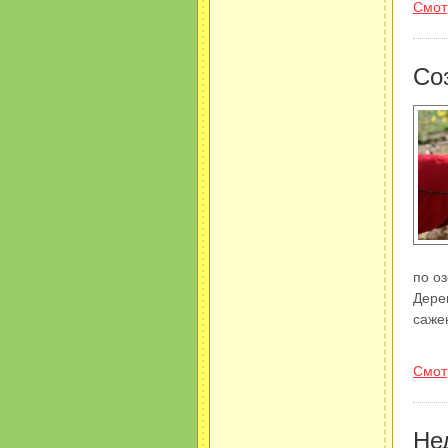
Смот
Со
по о
Дере
саже
Смот
Не