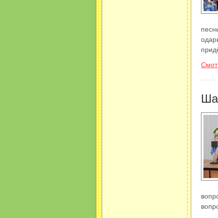
песн
одар
прид
Смот
Ша
вопр
вопр