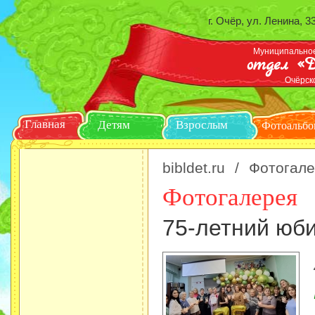
г. Очёр, ул. Ленина, 3
Муниципальное
отдел «Д
Очёрск
Главная
Детям
Взрослым
Ф
bibldet.ru
/
Фотогале
Фотогалерея
75-летний юб