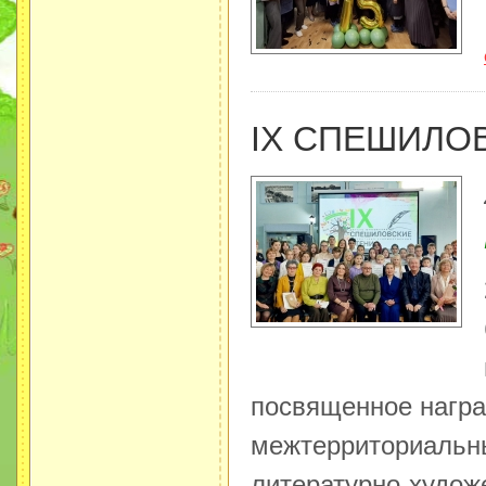
IX СПЕШИЛО
посвященное награ
межтерриториальн
литературно-худож