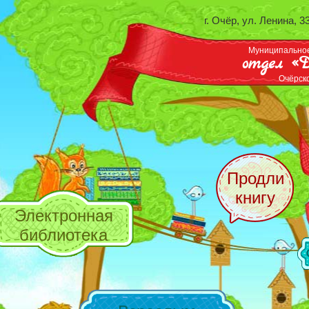
г. Очёр, ул. Ленина, 3
Муниципальное
отдел «Д
Очёрск
Продли
книгу
Электронная
библиотека