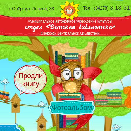
3-13-31
Тел.: (34278)
г. Очёр, ул. Ленина, 33
Муниципальное автономное учреждение культуры
отдел «Детская библиотека»
Очёрской центральной библиотеки
Продли
книгу
Фотоальбом