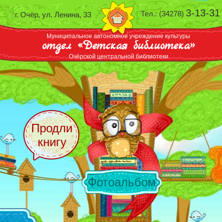
3-13-31
Тел.: (34278)
г. Очёр, ул. Ленина, 33
Муниципальное автономное учреждение культуры
отдел «Детская библиотека»
Очёрской центральной библиотеки
Продли
книгу
Фотоальбом