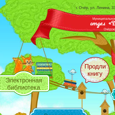
г. Очёр, ул. Ленина, 3
Муниципальное
отдел «Д
Очёрск
Продли
книгу
Электронная
библиотека