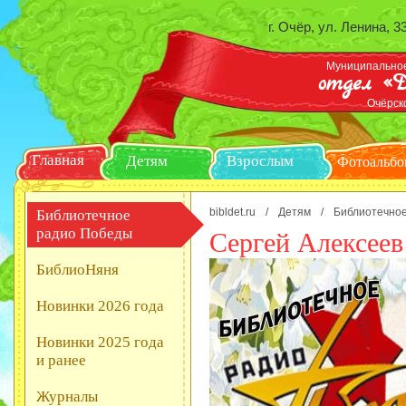
г. Очёр, ул. Ленина, 3
Муниципальное
отдел «Д
Очёрск
Главная
Детям
Взрослым
Ф
bibldet.ru
/
Детям
/
Библиотечно
Библиотечное
радио Победы
Сергей Алексеев
БиблиоНяня
Новинки 2026 года
Новинки 2025 года
и ранее
Журналы