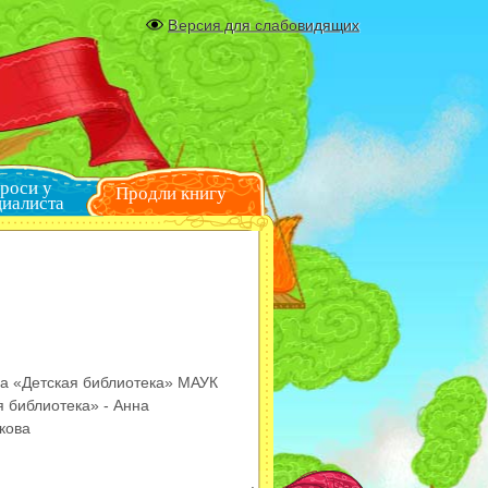
Версия для слабовидящих
Спроси у
Продли книгу
специалиста
ла «Детская библиотека» МАУК
 библиотека» - Анна
кова