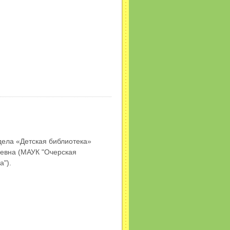
дела «Детская библиотека»
евна (МАУК "Очерская
а").