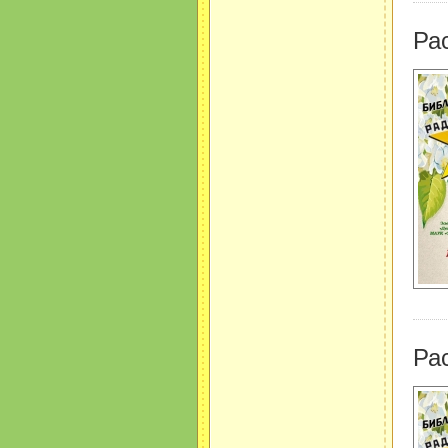
Ра
Ра