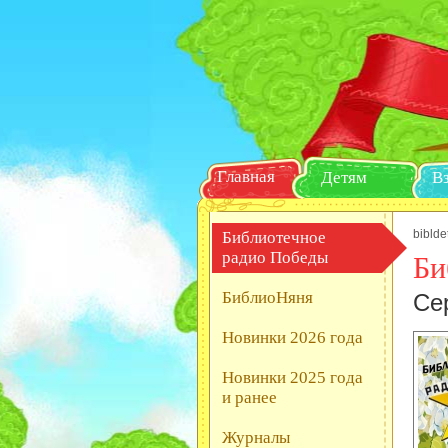
Главная
Детям
biblde
Библиотечное
радио Победы
Би
БиблиоНяня
Се
Новинки 2026 года
Новинки 2025 года
и ранее
Журналы