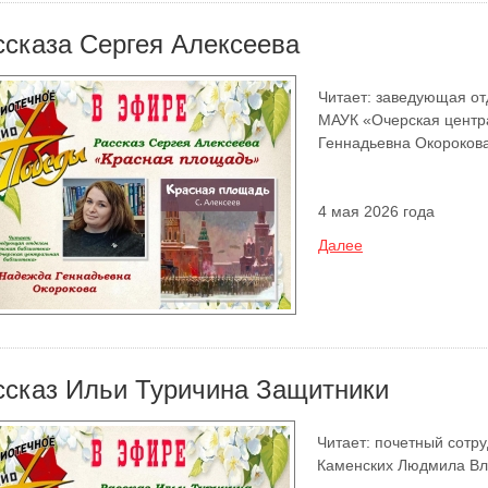
ссказа Сергея Алексеева
Читает: заведующая от
МАУК «Очерская центр
Геннадьевна Окороков
4 мая 2026 года
Далее
ссказ Ильи Туричина Защитники
Читает: почетный сотру
Каменских Людмила В