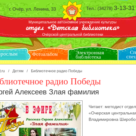
3-13-31
Тел.: (34278)
г. Очёр, ул. Ленина, 33
Муниципальное автономное учреждение культуры
отдел «Детская библиотека»
Очёрской центральной библиотеки
Электронная
Взрослым
библиотека
Фотоальбом
t.ru
/
Детям
/
Библиотечное радио Победы
блиотечное радио Победы
ргей Алексеев Злая фамилия
Читает: методист отде
«Очерская центральная
Владимировна Широбо