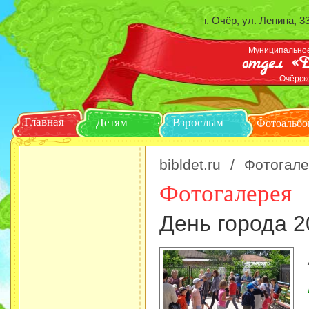
г. Очёр, ул. Ленина, 3
Муниципальное
отдел «Д
Очёрск
Главная
Детям
Взрослым
Ф
bibldet.ru
/
Фотогале
Фотогалерея
День города 2