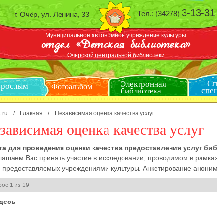
3-13-31
Тел.: (34278)
г. Очёр, ул. Ленина, 33
Муниципальное автономное учреждение культуры
отдел «Детская библиотека»
Очёрской центральной библиотеки
Электронная
Взрослым
библиотека
Фотоальбом
t.ru
/
Главная
/
Независимая оценка качества услуг
зависимая оценка качества услуг
та для проведения оценки качества предоставления услуг би
лашаем Вас принять участие в исследовании, проводимом в рамка
г, предоставляемых учреждениями культуры. Анкетирование анонимн
ос 1 из 19
десь