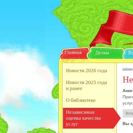
Главная
Детям
biblde
Новости 2026 года
Не
Новости 2025 года
и ранее
Анке
Приг
О библиотеке
услу
Независимая
Вопр
оценка качества
услуг
Вы з