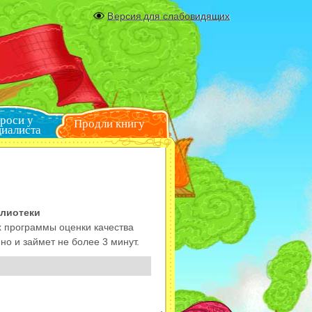
Версия для слабовидящих
Спроси у
Продли книгу
специалиста
блиотеки
х программы оценки качества
о и займет не более 3 минут.