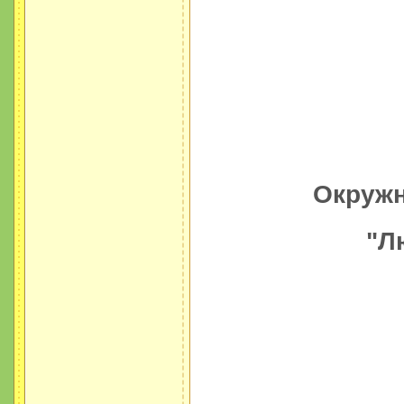
Окружн
"Лю