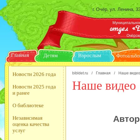
г. Очёр, ул. Ленина, 3
Муниципальное
отдел «Д
Очёрск
Главная
Детям
Взрослым
Ф
bibldet.ru
/
Главная
/
Наше виде
Новости 2026 года
Наше видео
Новости 2025 года
и ранее
О библиотеке
Автор
Независимая
оценка качества
услуг