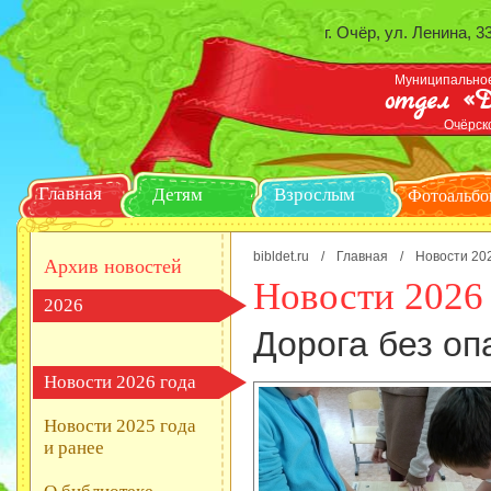
г. Очёр, ул. Ленина, 3
Муниципальное
отдел «Д
Очёрск
Главная
Детям
Взрослым
Ф
bibldet.ru
/
Главная
/
Новости 20
Архив новостей
Новости 2026 
2026
Дорога без оп
Новости 2026 года
Новости 2025 года
и ранее